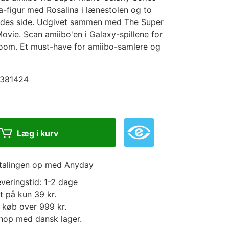
a-figur med Rosalina i lænestolen og to
des side. Udgivet sammen med The Super
ovie. Scan amiibo'en i Galaxy-spillene for
oom. Et must-have for amiibo-samlere og
381424
Læg i kurv
etalingen op med Anyday
veringstid: 1-2 dage
t på kun 39 kr.
d køb over 999 kr.
op med dansk lager.