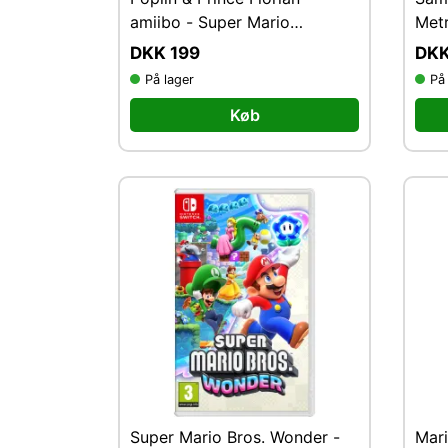
amiibo - Super Mario
Metr
Collection - Nintendo
DKK 199
DKK
På lager
På
Køb
Super Mario Bros. Wonder -
Mari