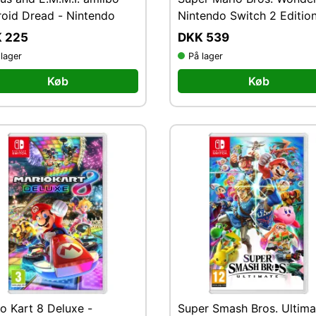
oid Dread - Nintendo
Nintendo Switch 2 Editio
Meetup in Bellabel Park
 225
DKK 539
 lager
På lager
Køb
Køb
o Kart 8 Deluxe -
Super Smash Bros. Ultima