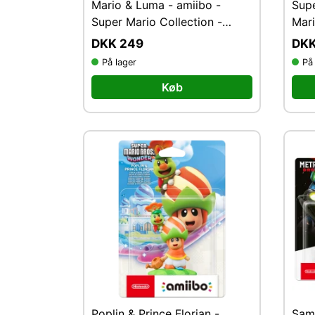
Mario & Luma - amiibo -
Supe
Super Mario Collection -
Mari
Nintendo
Swi
DKK 249
DKK
På lager
På
Køb
Poplin & Prince Florian -
Samu