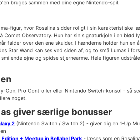
ibo'en bruges sammen med dine egne Nintendo-spil.
a-figur, hvor Rosalina sidder roligt i sin karakteristiske læ
Comet Observatory. Hun har sin signaturkjole i en blød ly
hår falder over den ene skulder. I hænderne holder hun en 
des Star Wand kan ses ved siden af, og to små Lumas i for
e, smilende øjne og spidse stjernearme. Hele figuren udstrål
'en
Con, Pro Controller eller Nintendo Switch-konsol - så scan
llere noget.
mas giver særlige bonusser
laxy 2
(Nintendo Switch / Switch 2) - giver dig en 1-Up Mu
gen
Edition + Meetup in Bellabel Park
- læses som en Rosalina