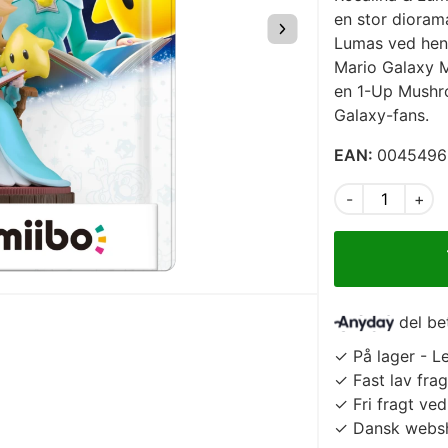
en stor dioram
Lumas ved hen
Mario Galaxy M
en 1-Up Mushr
Galaxy-fans.
EAN:
0045496
-
+
del b
✓ På lager - Le
✓ Fast lav frag
✓ Fri fragt ve
✓ Dansk websh