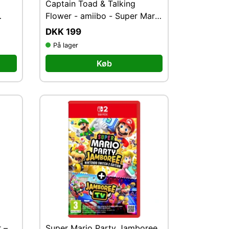
Captain Toad & Talking
Flower - amiibo - Super Mario
Collection - Nintendo
DKK 199
På lager
Køb
 –
Super Mario Party Jamboree