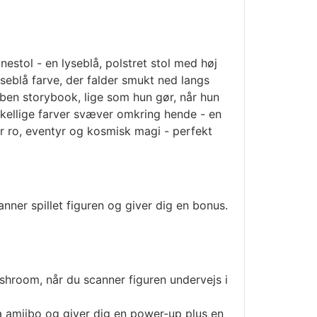
nestol - en lyseblå, polstret stol med høj
seblå farve, der falder smukt ned langs
åben storybook, lige som hun gør, når hun
skellige farver svæver omkring hende - en
er ro, eventyr og kosmisk magi - perfekt
ner spillet figuren og giver dig en bonus.
shroom, når du scanner figuren undervejs i
 amiibo og giver dig en power-up plus en