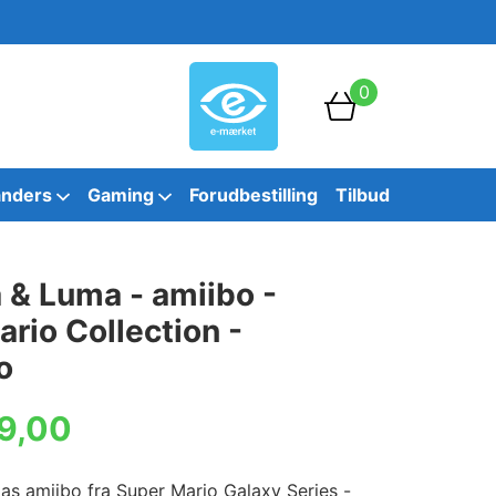
0
anders
Gaming
Forudbestilling
Tilbud
 & Luma - amiibo -
rio Collection -
o
9,00
as amiibo fra Super Mario Galaxy Series -