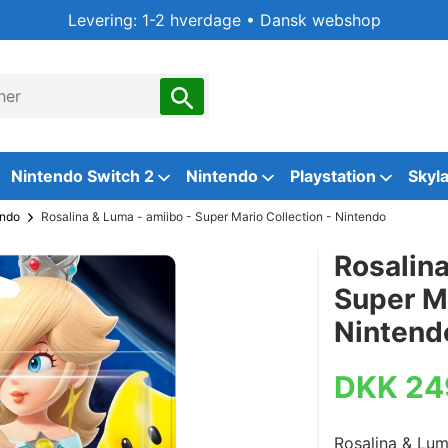
Levering: 1-2 hverdage • Dansk webshop
Nintendo Switch 2
Nintendo
Playstation
Skyl
endo
Rosalina & Luma - amiibo - Super Mario Collection - Nintendo
Rosalina
Super Ma
Nintend
DKK 24
Rosalina & Lum