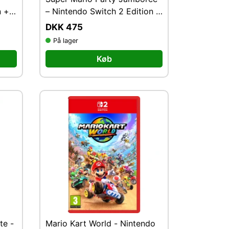
n +
– Nintendo Switch 2 Edition +
Jamboree TV
DKK 475
På lager
Køb
te -
Mario Kart World - Nintendo