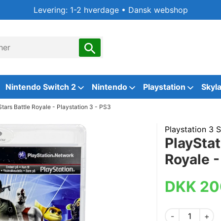
Levering: 1-2 hverdage • Dansk webshop
Nintendo Switch 2
Nintendo
Playstation
Skyl
Stars Battle Royale - Playstation 3 - PS3
Playstation 3 S
PlayStat
Royale -
DKK 20
-
+