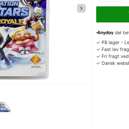
del b
✓ På lager - Le
✓ Fast lav frag
✓ Fri fragt ve
✓ Dansk websh