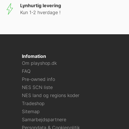
Lynhurtig levering
Kun 1-2 hverdage !
Infomation
Om playshop.dk
FAQ
Pre-owned info
NES SCN liste
NES land og regions koder
Tradeshop
Sitemap
Samarbejdspartnere
Persondata & Cookiepolitik