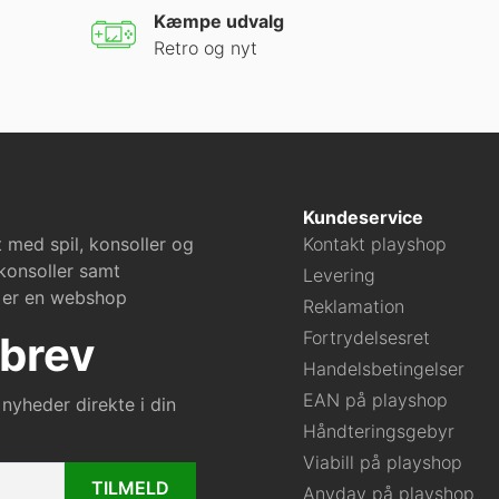
Kæmpe udvalg
Retro og nyt
Kundeservice
 med spil, konsoller og
Kontakt playshop
 konsoller samt
Levering
vi er en webshop
Reklamation
Fortrydelsesret
brev
Handelsbetingelser
EAN på playshop
nyheder direkte i din
Håndteringsgebyr
Viabill på playshop
TILMELD
Anyday på playshop