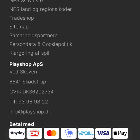
NES SCN liste
NES land og regions koder
Tradeshop
Sitemap
Samarbejdspartnere
Persondata & Cookiepolitik
Klargøring af spil
Playshop ApS
Ved Skoven
8541 Skødstrup
CVR: DK36202734
Tlf:
93 98 98 22
info@playshop.dk
Betal med